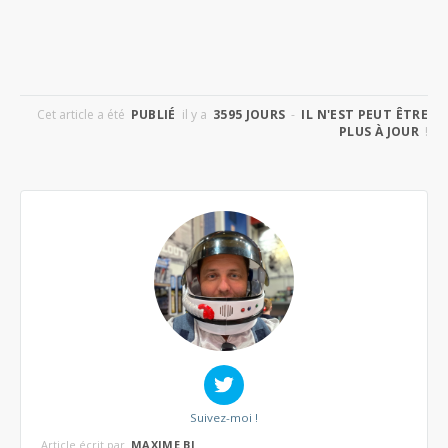
Cet article a été
PUBLIÉ
il y a
3595 JOURS
-
IL N'EST PEUT ÊTRE
PLUS À JOUR
!
Suivez-moi !
Article écrit par
MAXIME BJ