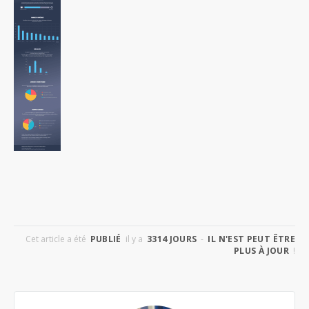
Cet article a été
PUBLIÉ
il y a
3314 JOURS
-
IL N'EST PEUT ÊTRE
PLUS À JOUR
!