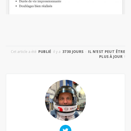
Cet article a été
PUBLIÉ
il y a
3730 JOURS
-
IL N'EST PEUT ÊTRE
PLUS À JOUR
!