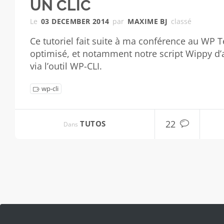
UN CLIC
Le
03 DECEMBER 2014
par
MAXIME BJ
classé
Ce tutoriel fait suite à ma conférence au WP T
optimisé, et notamment notre script Wippy d’a
via l’outil WP-CLI.
wp-cli
22
TUTOS
Dans