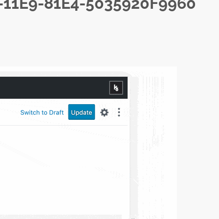
-11E9-81E4-5035920F9960