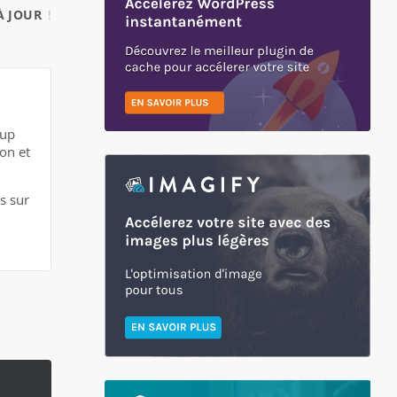
À JOUR
!
tup
ion et
s sur