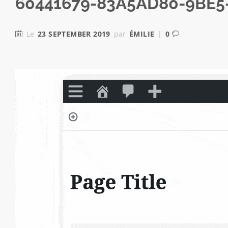
60441679-83A5AD80-9BE5
Le
23 SEPTEMBER 2019
par
ÉMILIE
|
0