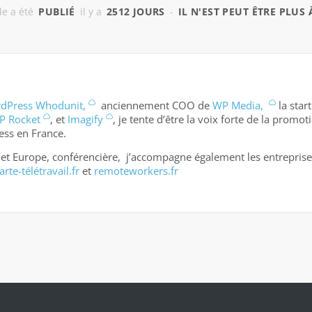
cle a été
PUBLIÉ
il y a
2512 JOURS
-
IL N'EST PEUT ÊTRE PLUS 
dPress Whodunit,
anciennement COO de
WP Media,
la star
P Rocket
, et
Imagify
, je tente d’être la voix forte de la promot
ess en France.
et Europe, conférencière, j’accompagne également les entreprise
rte-télétravail.fr
et
remoteworkers.fr